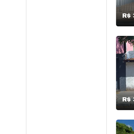
R$ 
R$ 