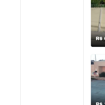
R$ 
R$ 