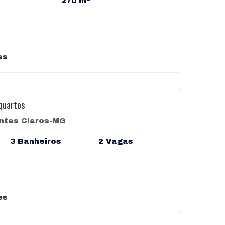
270 m²
es
quartos
ntes Claros-MG
3 Banheiros
2 Vagas
es