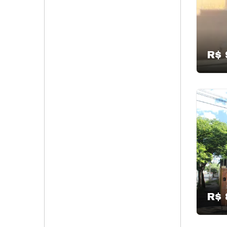
R$ 
R$ 