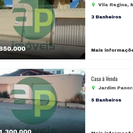
valorização. O 
alterações sem 
uma localização
Vila Regina, 
sendo uma exce
de seus proprie
sinta-se em cas
investir ou per
variações às qua
municipais pode
3 Banheiros
cidade. Entre e
Por este motivo
aviso, conforme
conheça o poten
nossos consulto
em decorrência 
imóvel, ou de i
Por este motivo
alterações sem 
informações co
de seus proprie
650.000
Mais informaçõ
variações às qua
Por este motivo
nossos consulto
Casa à Venda
Jardim Panor
5 Banheiros
1.300.000