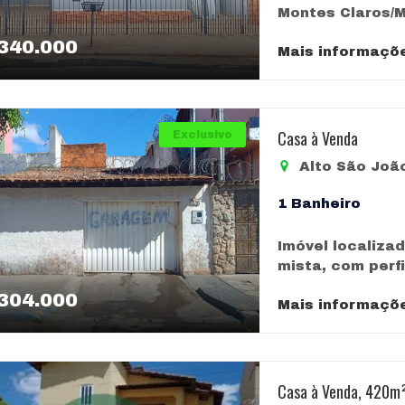
mais agradável.
integradas; • Es
Montes Claros/M
móveis planeja
rústico sofist
Cozinha com ar
terreno e apro
madeira, perfei
esquadrias em 
340.000
completa de serv
Mais informaçõ
construída, ofe
descontraídos.
blindex, venezi
Garagem coberta
localização. A 
lazer: área de 
projeto de ilum
ótimo estado d
ampla com espa
frutíferas, como
ambientes. Além
une localização
funcional com a
para reunir famí
planejada, espa
aproveitamento
Despensa para 
Casa à Venda
Exclusivo
Energia Solar (
(ideal como apo
privacidade e q
Banheiro social
energia solar d
para 2 veículos
Alto São Joã
mais valorizado
garagem. Nos f
valorizado que
bairro Ibiturun
amplo, localiza
ideal para uso 
residências do 
Montes Claros, 
1 Banheiro
conservação são
multifuncional.
kWh, garantindo
imóvel de alto 
contato e agende
banheiro. 📍 Lo
possibilidade d
qualidade de vi
Imóvel localiza
de impostos mun
ampla variedade
banheiros (suíte
agende sua visi
mista, com perfi
prévio aviso, s
Lanchonetes, b
separada Garag
que você está p
posicionada e e
proprietários e
farmácias; Esco
Sistema de segu
304.000
impostos munici
Mais informaçõ
para moradia qu
quais o mercado 
combustível; Em
porteiro e prot
prévio aviso, c
conta com 146,0
motivo, solicit
transporte cole
para quem busca
proprietários e
área construída
consultores.
praticidade, es
energia solar e
mercado imobili
espaço e divers
um dos bairros 
segurança e ba
confirmação da
residência, ada
Casa à Venda, 420m
do imóvel, ou d
conhecer essa 
consultores.