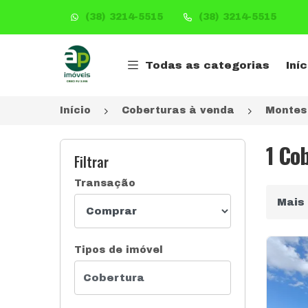
(38) 3214-5515
(38) 3214-5515
Página inicial
Todas as categorias
Iníc
Início
Coberturas à venda
Montes
1 Co
Filtrar
Transação
Ordena
Tipos de imóvel