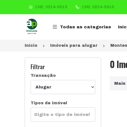
(38) 3214-5515
(38) 3214-5515
Página inicial
Todas as categorias
Iníc
Início
Imóveis para alugar
Montes
0 Im
Filtrar
Transação
Ordena
Tipos de imóvel