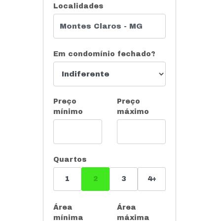
Localidades
Em condomínio fechado?
Preço
Preço
mínimo
máximo
Quartos
1
2
3
4+
Área
Área
mínima
máxima