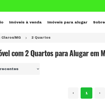
io
Imóveis à venda
Imóveis para alugar
Sobre
 Claros/MG
2 Quartos
óvel com 2 Quartos para Alugar em M
r por
‹
1
›