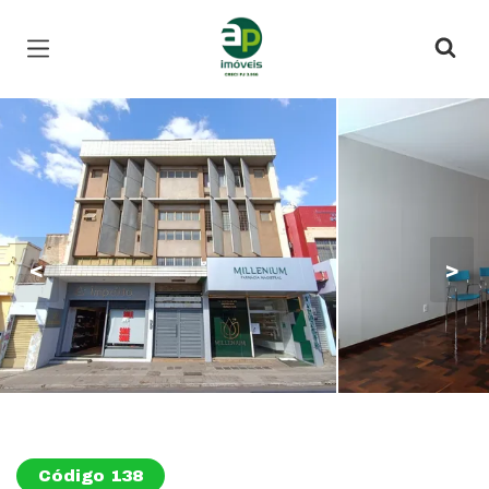
Página inicial
<
>
Código 138