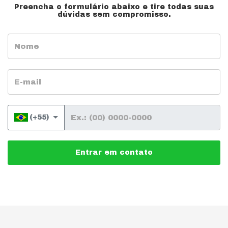
Preencha o formulário abaixo e tire todas suas
dúvidas sem compromisso.
Nome
E-mail
Telefone
(+55)
Entrar em contato