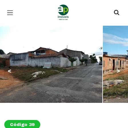
Página inicial
<
>
Código 39