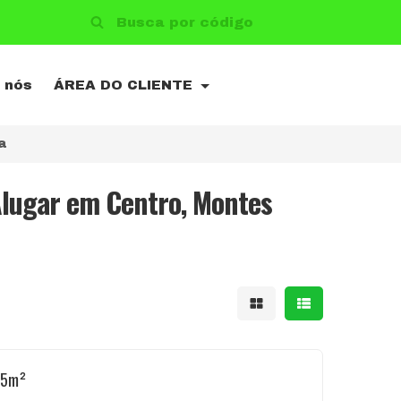
 nós
ÁREA DO CLIENTE
a
Alugar em Centro, Montes
Mostrar resultad
Mostrar resu
 25m²