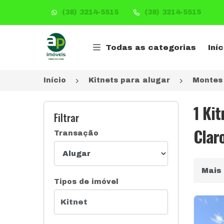
(38) 3214-5515
(38) 3214-5515
Página inicial
Todas as categorias
Iníc
Início
Kitnets para alugar
Montes
1 Ki
Filtrar
Clar
Transação
Ordena
Tipos de imóvel