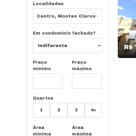
Localidades
Em condomínio fechado?
R$ 
Preço
Preço
mínimo
máximo
Quartos
1
2
3
4+
Área
Área
mínima
máxima