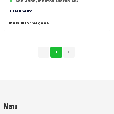
São José, Montes Claros-MG
1 Banheiro
Mais informações
‹
1
›
Menu